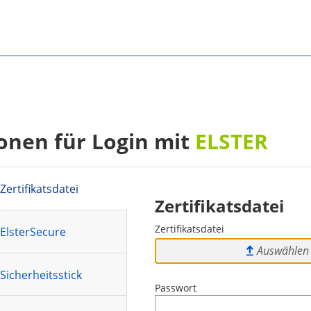
onen für
Login
mit
ELSTER
Sie befinden sich hier:
Zertifikatsdatei
Zertifikatsdatei
Zertifikatsdatei
ElsterSecure
Auswählen
Sicherheitsstick
Passwort